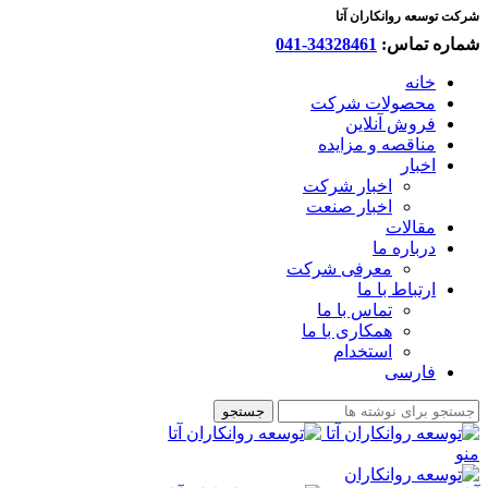
شرکت توسعه روانکاران آتا
شماره تماس:
34328461-041
خانه
محصولات شرکت
فروش آنلاین
مناقصه و مزایده
اخبار
اخبار شرکت
اخبار صنعت
مقالات
درباره ما
معرفی شرکت
ارتباط با ما
تماس با ما
همکاری با ما
استخدام
فارسی
جستجو
منو