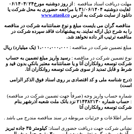
مهلت دریافت اسناد مناقصه :
از روز دوشنبه مورخ۲۴ /۰۶/۱۴۰۴
لغایت دوشنبه ۳۱/۰۶/۱۴۰۴ با مراجعه حضوری به محل شرکت یا
دانلود از سایت شرکت به آدرس
www.ataoil.co
مناقصه گران می بایست مبلغ و نوع ضمانتنامه شرکت در مناقصه
را به شرح ذیل ارائه نمایند. به پیشنهادات فاقد سپرده شرکت در
مناقصه ترتیب اثر داده نخواهد شد.
مبلغ تضمین شرکت در مناقصه :
۱،۰۰۰،۰۰۰،۰۰۰ (یک میلیارد) ریال
نوع تضمین شرکت در مناقصه :
رسید واریز مبلغ تضمین به حساب
شرکت توسعه روانکاران آتا و یا ضمانتنامه معتبر بانکی بدون قید و
شرط و قابل تمدید از سوی شرکت توسعه روانکاران آتا.
(درج شناسه ملی و کد اقتصادی بر روی اسناد فوق الذکر الزامی
است)
شماره حساب واریز وجه (صرفاً جهت تضمین شرکت در مناقصه)
:
حساب شماره ۲۱۴۳۸۲۱۳۰ نزد بانک ملت شعبه آذرشهر بنام
شرکت توسعه روانکاران آتا
سایر اطلاعات و جزئیات مربوطه در سند مناقصه مندرج می باشد .
نشانی شرکت جهت دریافت حضوری اسناد:
کیلومتر ۳۵ جاده تبریز
–
آذرشهر، شهرک صنعتی شهید سلیمی، ۳۰ متری چهارم شمالی،