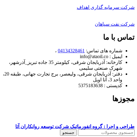
شرکت سرمایه گذاری اهداف
شرکت نفت سپاهان
تماس با ما
شماره های تماس:
04134328461
،
ایمیل : info@ataoil.co
کارخانه: آذربایجان شرقی،
کیلومتر 35 جاده تبریز_آذرشهر،
شهرک صنعتی سلیمی
دفتر: آذربایجان شرقی، ولیعصر، برج تجارت جهانی، طبقه 20،
واحد 3، آتا اویل
کدپستی : 5
375183638
مجوزها
طراحی و اجرا : گروه انفورماتیک شرکت توسعه روانکاران آتا
جستجو